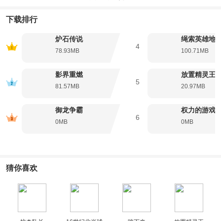
-简单上手：无需学习，即刻开玩。
下载排行
-无聊救星：变化无常，易懂难精。
-极简设计：界面干净，功能易用。
炉石传说
绳索英雄地
4
-无限关卡：够你玩 :)
78.93MB
100.71MB
数字之间的求和关系和公式之间的逻辑关系融合在一起产生了有趣而复杂
的变化。你需要好好考虑合理的布置他们的位置，并让所有求和公式都相
影界重燃
放置精灵王
5
等。
81.57MB
20.97MB
求和迷阵更新内容
-加入挑战模式，通过挑战可去除所有广告
御龙争霸
权力的游戏
6
来挑战一下吧~
0MB
0MB
求和迷阵玩家测评
游戏还是挺好玩的，难度有点低。就是去不了前面的关，我找了很久都没
有找到怎么回去前面的关，希望可以改进一下。
猜你喜欢