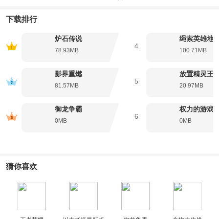
的游戏魅力。
下载排行
2、打造套牌:有上千张可以赢得和制作的卡牌——玩得越久，属于您的卡
牌也就越多。
炉石传说
绳索英雄地
3、切磋牌艺： 在练习赛中与电脑控制的魔兽英雄们对战。萨尔、乌瑟
4
78.93MB
100.71MB
尔、古尔丹——他们都在这儿！
4、卡牌收藏在线存储：您的卡牌收藏与您的战网通行证相绑定——这使得
影界重燃
放置精灵王
您可以随意选择平板设备或PC进行游戏。
5
81.57MB
20.97MB
5、一战成名：当您感觉自己具备一定实力时，迈入竞技场与其他玩家一较
高下，争取赢得大奖的机会！
御龙争霸
权力的游戏
炉石传说手游内容介绍
6
0MB
0MB
在《炉石传说》这款节奏明快的游戏中，您将扮演一位英雄机智地使用各
种策略，在持续若干分钟的对战中，通过打出各种威力强大的卡牌来施放
法术、召唤随从来夺取这变幻莫测的战局的控制权。无论您是第一次玩策
略游戏，还是已经是策略游戏老手，《炉石传说》所蕴含的游戏深度和魅
力都将让您欲罢不能。
猜你喜欢